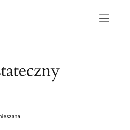
tateczny
mieszana