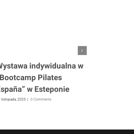
Wystawa indywidualna w
Wystawa
„Bootcamp Pilates
Domu Kul
España” w Esteponie
del Mell
 listopada, 2025
|
0 Comments
10 kwietnia, 2025