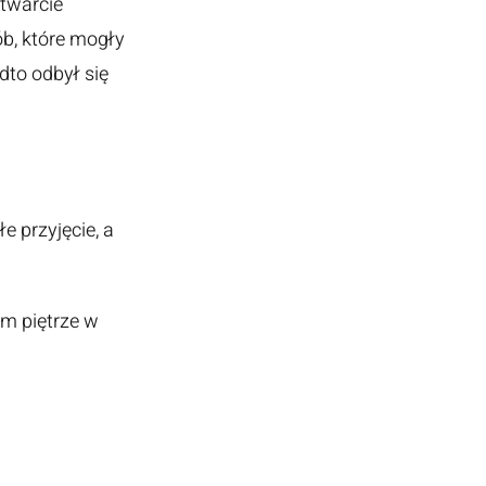
otwarcie
b, które mogły
to odbył się
e przyjęcie, a
m piętrze w