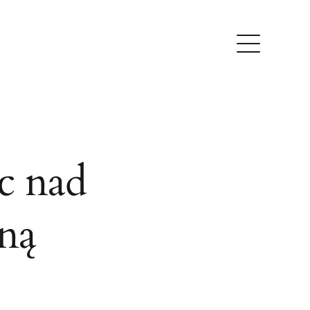
c nad
ną