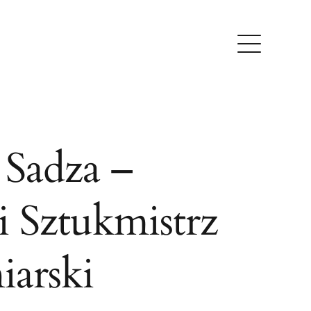
 Sadza –
i Sztukmistrz
arski